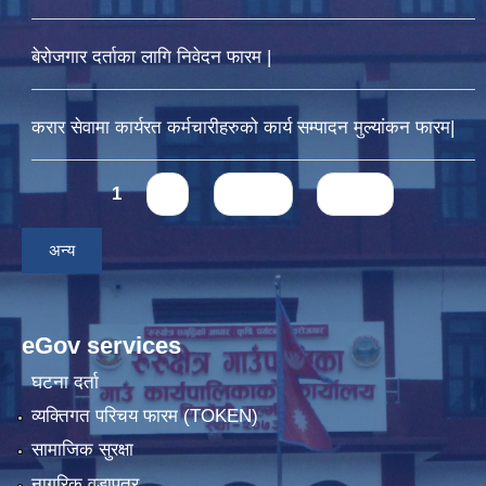
बेरोजगार दर्ताका लागि निवेदन फारम |
करार सेवामा कार्यरत कर्मचारीहरुको कार्य सम्पादन मुल्यांकन फारम|
Pages
1
2
next ›
last »
अन्य
eGov services
घटना दर्ता
व्यक्तिगत परिचय फारम (TOKEN)
सामाजिक सुरक्षा
नागरिक वडापत्र