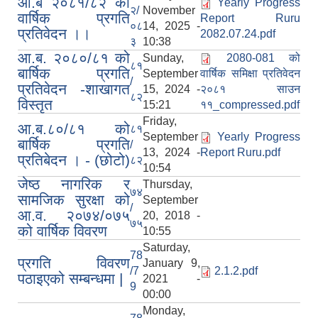
आ.ब २०८१/८२ को
Yearly Progress
२/
November
वार्षिक प्रगति
Report Ruru
०८
14, 2025 -
प्रतिवेदन ।।
2082.07.24.pdf
३
10:38
आ.ब. २०८०/८१ को
Sunday,
2080-081 को
८१
बार्षिक प्रगति
September
वार्षिक समिक्षा प्रतिवेदन
/
प्रतिवेदन -शाखागत
15, 2024 -
२०८१ साउन
८२
विस्तृत
15:21
११_compressed.pdf
Friday,
आ.ब.८०/८१ को
८१
September
Yearly Progress
बार्षिक प्रगति
/
13, 2024 -
Report Ruru.pdf
प्रतिबेदन । - (छोटो)
८२
10:54
जेष्ठ नागरिक र
Thursday,
७४
सामजिक सुरक्षा को
September
/
आ.व. २०७४/०७५
20, 2018 -
७५
को वार्षिक विवरण
10:55
Saturday,
78
प्रगति विवरण
January 9,
/7
2.1.2.pdf
पठाइएको सम्बन्धमा |
2021 -
9
00:00
Monday,