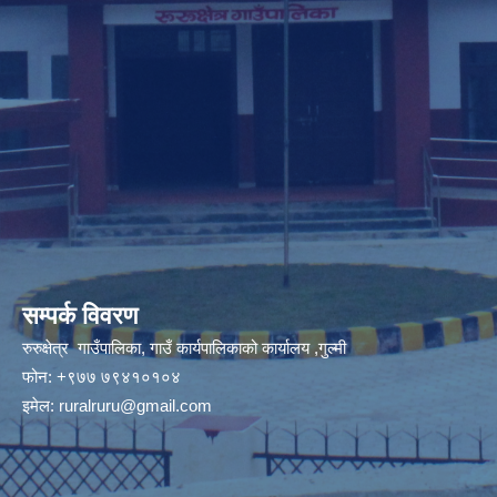
सम्पर्क विवरण
रुरुक्षेत्र गाउँपालिका, गाउँ कार्यपालिकाको कार्यालय ,गुल्मी
फोन: +९७७ ७९४१०१०४
इमेल:
ruralruru@gmail.com