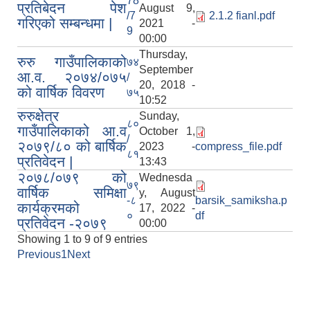
78
प्रतिबेदन पेश
August 9,
/7
2.1.2 fianl.pdf
गरिएको सम्बन्धमा |
2021 -
9
00:00
Thursday,
रुरु गाउँपालिकाको
७४
September
आ.व. २०७४/०७५
/
20, 2018 -
को वार्षिक विवरण
७५
10:52
रुरुक्षेत्र
Sunday,
८०
गाउँपालिकाको आ.व
October 1,
/
२०७९/८० को बार्षिक
2023 -
compress_file.pdf
८१
प्रतिवेदन |
13:43
२०७८/०७९ को
Wednesda
७९
वार्षिक समिक्षा
y, August
-८
barsik_samiksha.p
कार्यक्रमको
17, 2022 -
०
df
प्रतिवेदन -२०७९
00:00
Showing 1 to 9 of 9 entries
Previous
1
Next