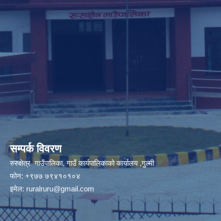
सम्पर्क विवरण
रुरुक्षेत्र गाउँपालिका, गाउँ कार्यपालिकाको कार्यालय ,गुल्मी
फोन: +९७७ ७९४१०१०४
इमेल:
ruralruru@gmail.com