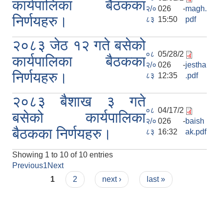
कार्यपालिका बैठकका
२/०
026 -
magh.
निर्णयहरु।
८३
15:50
pdf
२०८३ जेठ १२ गते बसेको
०८
05/28/2
कार्यपालिका बैठकका
२/०
026 -
jestha
निर्णयहरु।
८३
12:35
.pdf
२०८३ बैशाख ३ गते
०८
04/17/2
बसेको कार्यपालिका
२/०
026 -
baish
बैठकका निर्णयहरु।
८३
16:32
ak.pdf
Showing 1 to 10 of 10 entries
Previous
1
Next
Pages
1
2
next ›
last »