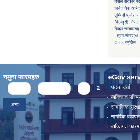
नेपाल सरकार प्र
सार्बजनिक खरिद
लुम्बिनी प्रदेश 
(देउखुरी), नेपाल
नेपाल सरकारगृह 
श्रम संसार(sh
Click गर्नुहोस
नमुना फारमहरु
eGov serv
Pages
घटना दर्ता
« first
‹ previous
1
2
व्यक्तिगत पर
अन्य
सामाजिक सुरक्ष
नागरिक वडापत्
व्यक्तिगत फार