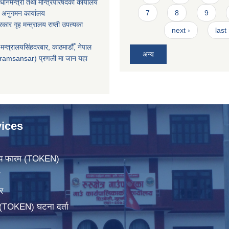
धानमन्त्री तथा मन्त्रिपरिषदको कार्यालय
7
8
9
 अनुगमन कार्यालय
सरकार गृह मन्त्रालय राप्ती उपत्यका
next ›
last
मन्त्रालयसिंहदरबार, काठमाडौँ, नेपाल
अन्य
ramsansar) प्रणली मा जान यहा
ices
िचय फारम (TOKEN)
ा
र
म(TOKEN) घटना दर्ता