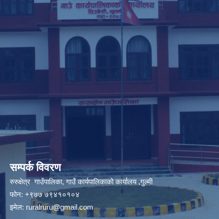
सम्पर्क विवरण
रुरुक्षेत्र गाउँपालिका, गाउँ कार्यपालिकाको कार्यालय ,गुल्मी
फोन: +९७७ ७९४१०१०४
इमेल:
ruralruru@gmail.com