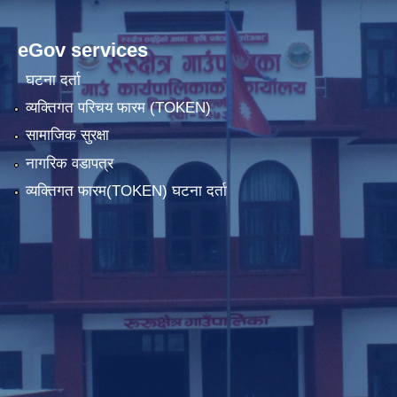
eGov services
घटना दर्ता
व्यक्तिगत परिचय फारम (TOKEN)
सामाजिक सुरक्षा
नागरिक वडापत्र
व्यक्तिगत फारम(TOKEN) घटना दर्ता