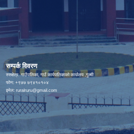
सम्पर्क विवरण
रुरुक्षेत्र गाउँपालिका, गाउँ कार्यपालिकाको कार्यालय ,गुल्मी
फोन: +९७७ ७९४१०१०४
इमेल:
ruralruru@gmail.com