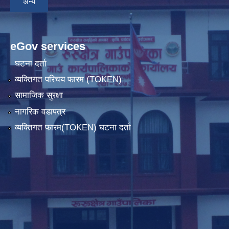
अन्य
eGov services
घटना दर्ता
व्यक्तिगत परिचय फारम (TOKEN)
सामाजिक सुरक्षा
नागरिक वडापत्र
व्यक्तिगत फारम(TOKEN) घटना दर्ता