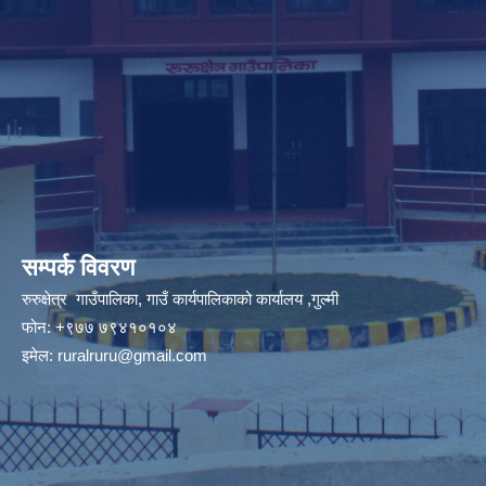
सम्पर्क विवरण
रुरुक्षेत्र गाउँपालिका, गाउँ कार्यपालिकाको कार्यालय ,गुल्मी
फोन: +९७७ ७९४१०१०४
इमेल:
ruralruru@gmail.com