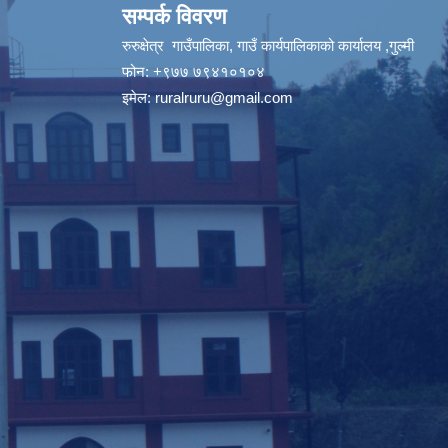
सम्पर्क विवरण
रुरुक्षेत्र गाउँपालिका, गाउँ कार्यपालिकाको कार्यालय ,गुल्मी
फोन: +९७७ ७९४१०१०४
इमेल:
ruralruru@gmail.com