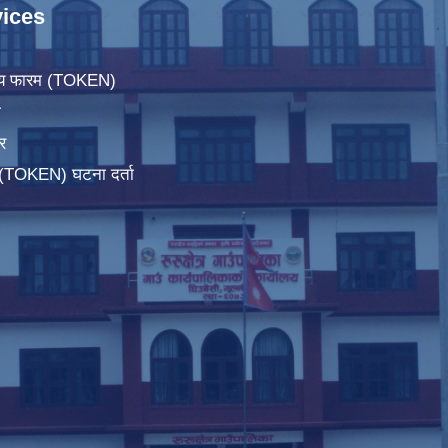
ices
िचय फारम (TOKEN)
ा
र
म(TOKEN) घटना दर्ता