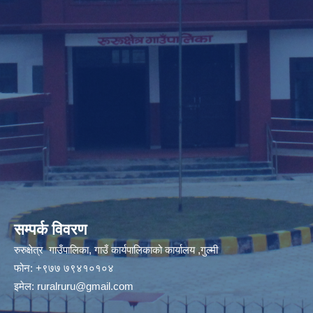
सम्पर्क विवरण
रुरुक्षेत्र गाउँपालिका, गाउँ कार्यपालिकाको कार्यालय ,गुल्मी
फोन: +९७७ ७९४१०१०४
इमेल:
ruralruru@gmail.com