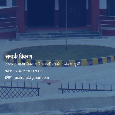
सम्पर्क विवरण
रुरुक्षेत्र गाउँपालिका, गाउँ कार्यपालिकाको कार्यालय ,गुल्मी
फोन: +९७७ ७९४१०१०४
इमेल:
ruralruru@gmail.com