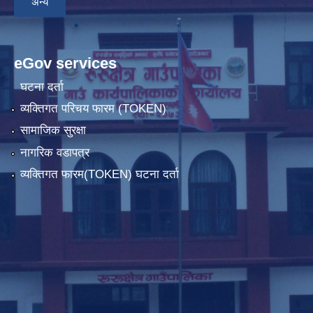
अन्य
eGov services
घटना दर्ता
व्यक्तिगत परिचय फारम (TOKEN)
सामाजिक सुरक्षा
नागरिक वडापत्र
व्यक्तिगत फारम(TOKEN) घटना दर्ता