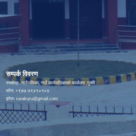
सम्पर्क विवरण
रुरुक्षेत्र गाउँपालिका, गाउँ कार्यपालिकाको कार्यालय ,गुल्मी
फोन: +९७७ ७९४१०१०४
इमेल:
ruralruru@gmail.com