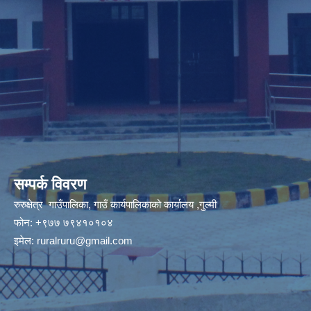
सम्पर्क विवरण
रुरुक्षेत्र गाउँपालिका, गाउँ कार्यपालिकाको कार्यालय ,गुल्मी
फोन: +९७७ ७९४१०१०४
इमेल:
ruralruru@gmail.com