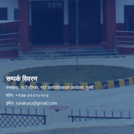
सम्पर्क विवरण
रुरुक्षेत्र गाउँपालिका, गाउँ कार्यपालिकाको कार्यालय ,गुल्मी
फोन: +९७७ ७९४१०१०४
इमेल:
ruralruru@gmail.com