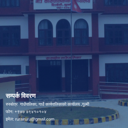
सम्पर्क विवरण
रुरुक्षेत्र गाउँपालिका, गाउँ कार्यपालिकाको कार्यालय ,गुल्मी
फोन: +९७७ ७९४१०१०४
इमेल:
ruralruru@gmail.com